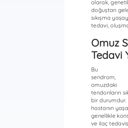
olarak, geneti
doğuştan gele
sıkışma yaşaya
tedavi, oluşma
Omuz S
Tedavi 
Bu
sendrom,
omuzdaki
tendonların sı
bir durumdur. 
hastanın yaşa
genellikle kon
ve ilaç tedavis