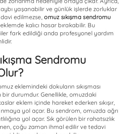
e zorlanma nedeniyle ortaya çıkar. Ayrıca,
ybı yaşanabilir ve günlük işlerde zorluklar
Tedavi edilmezse,
omuz sıkışma sendromu
e eklemde kalıcı hasar bırakabilir. Bu
tiler fark edildiği anda profesyonel yardım
idir.
ıkışma Sendromu
Olur?
muz eklemindeki dokuların sıkışması
 bir durumdur. Genellikle, omuzdaki
aslar eklem içinde hareket ederken sıkışır,
lanmaya yol açar. Bu sendrom, omuzda ağrı
tlılığına yol açar. Sık görülen bir rahatsızlık
en, çoğu zaman ihmal edilir ve tedavi