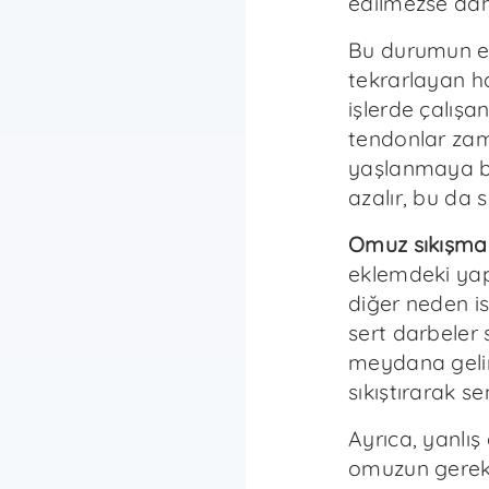
edilmezse daha
Bu durumun e
tekrarlayan ha
işlerde çalışan
tendonlar zama
yaşlanmaya ba
azalır, bu da sı
Omuz sıkışma
eklemdeki yapı
diğer neden i
sert darbeler
meydana gelir
sıkıştırarak se
Ayrıca, yanlış
omuzun gereks