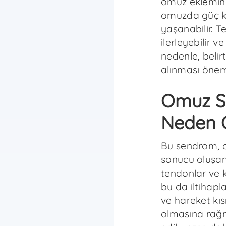
omuz eklemind
omuzda güç ka
yaşanabilir. 
ilerleyebilir v
nedenle, belir
alınması öneml
Omuz S
Neden 
Bu sendrom, o
sonucu oluşan
tendonlar ve k
bu da iltihap
ve hareket kısı
olmasına rağm