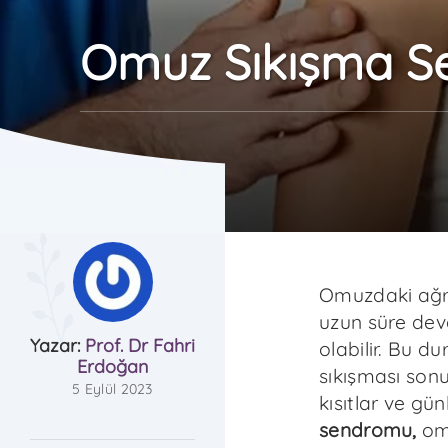
Omuz Sıkışma 
Omuzdaki ağrı
uzun süre dev
Yazar:
Prof. Dr Fahri
olabilir. Bu d
Erdoğan
sıkışması sonu
5 Eylül 2023
kısıtlar ve gün
sendromu,
omu