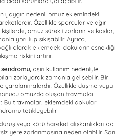
 ciddi sorunlara yol açabilir.
n yaygın nedeni, omuz eklemindeki
reketlerdir. Özellikle sporcular ve ağır
 kişilerde, omuz sürekli zorlanır ve kaslar,
nla yorulup sıkışabilir. Ayrıca,
ğlı olarak eklemdeki dokuların esnekliği
kışma riskini artırır.
 sendromu,
aşırı kullanım nedeniyle
ları zorlayarak zamanla gelişebilir. Bir
se yaralanmalardır. Özellikle düşme veya
 sonucu omuzda oluşan travmalar
. Bu travmalar, eklemdeki dokuları
ndromu tetikleyebilir.
 duruş veya kötü hareket alışkanlıkları da
iz yere zorlanmasına neden olabilir. Son