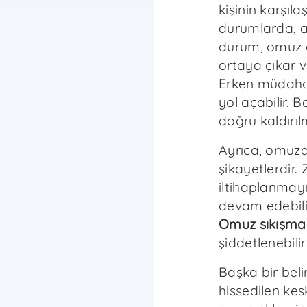
kişinin karşıl
durumlarda, a
durum, omuz e
ortaya çıkar ve
Erken müdaha
yol açabilir. B
doğru kaldırılm
Ayrıca, omuzda
şikayetlerdir
iltihaplanmayı
devam edebilir
Omuz sıkışm
şiddetlenebilir
Başka bir belir
hissedilen kes