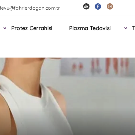
devu@fahrierdogan.com.tr
Protez Cerrahisi
Plazma Tedavisi
T