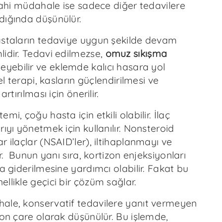
rrahi müdahale ise sadece diğer tedavilere
dığında düşünülür.
astaların tedaviye uygun şekilde devam
lidir. Tedavi edilmezse,
omuz sıkışma
leyebilir ve eklemde kalıcı hasara yol
sel terapi, kasların güçlendirilmesi ve
artırılması için önerilir.
mi, çoğu hasta için etkili olabilir. İlaç
rıyı yönetmek için kullanılır. Nonsteroid
r ilaçlar (NSAID’ler), iltihaplanmayı ve
ir. Bunun yanı sıra, kortizon enjeksiyonları
la giderilmesine yardımcı olabilir. Fakat bu
llikle geçici bir çözüm sağlar.
ale, konservatif tedavilere yanıt vermeyen
son çare olarak düşünülür. Bu işlemde,