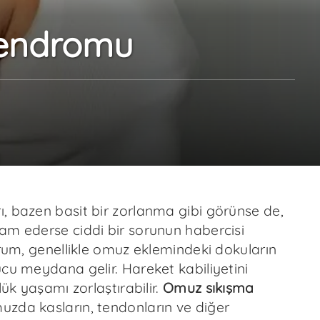
Sendromu
, bazen basit bir zorlanma gibi görünse de,
am ederse ciddi bir sorunun habercisi
urum, genellikle omuz eklemindeki dokuların
cu meydana gelir. Hareket kabiliyetini
lük yaşamı zorlaştırabilir.
Omuz sıkışma
zda kasların, tendonların ve diğer