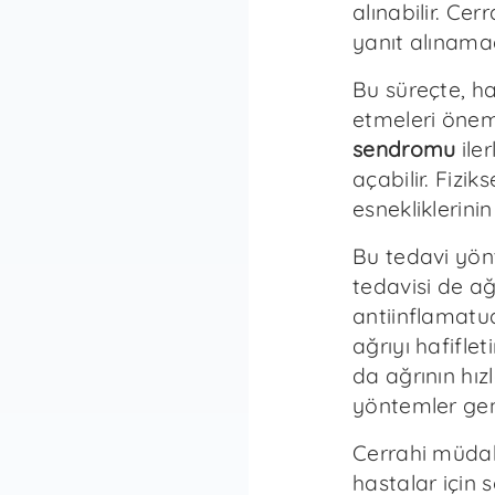
alınabilir. Ce
yanıt alınama
Bu süreçte, h
etmeleri önem
sendromu
iler
açabilir. Fizik
esnekliklerinin 
Bu tedavi yönte
tedavisi de ağ
antiinflamatua
ağrıyı hafiflet
da ağrının hız
yöntemler gene
Cerrahi müdah
hastalar için 