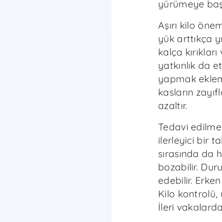
yürümeye başl
Aşırı kilo öne
yük arttıkça y
kalça kırıkları
yatkınlık da etk
yapmak eklem 
kasların zayı
azaltır.
Tedavi edilm
ilerleyici bir 
sırasında da h
bozabilir. Duru
edebilir. Erke
Kilo kontrolü,
İleri vakalarda