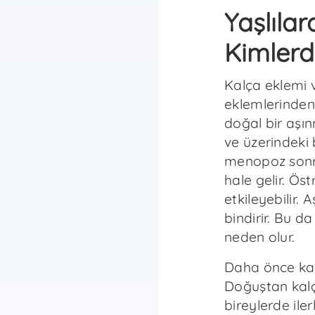
Yaşlıla
Kimlerd
Kalça eklemi 
eklemlerinden 
doğal bir aşın
ve üzerindeki 
menopoz sonr
hale gelir. Ös
etkileyebilir. 
bindirir. Bu d
neden olur.
Daha önce kalç
Doğuştan kalç
bireylerde ile