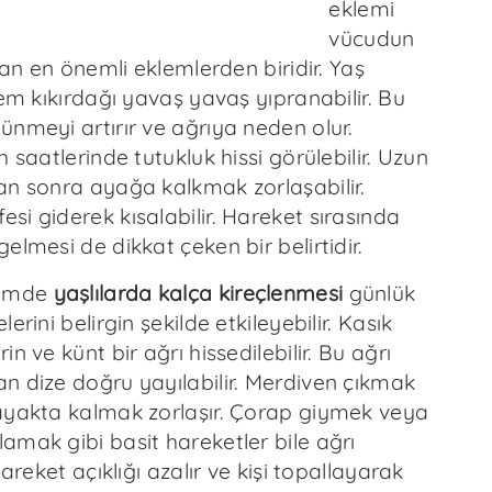
eklemi
vücudun
ıyan en önemli eklemlerden biridir. Yaş
lem kıkırdağı yavaş yavaş yıpranabilir. Bu
nmeyi artırır ve ağrıya neden olur.
h saatlerinde tutukluk hissi görülebilir. Uzun
an sonra ayağa kalkmak zorlaşabilir.
i giderek kısalabilir. Hareket sırasında
elmesi de dikkat çeken bir belirtidir.
nemde
yaşlılarda kalça kireçlenmesi
günlük
erini belirgin şekilde etkileyebilir. Kasık
n ve künt bir ağrı hissedilebilir. Bu ağrı
n dize doğru yayılabilir. Merdiven çıkmak
ayakta kalmak zorlaşır. Çorap giymek veya
amak gibi basit hareketler bile ağrı
Hareket açıklığı azalır ve kişi topallayarak