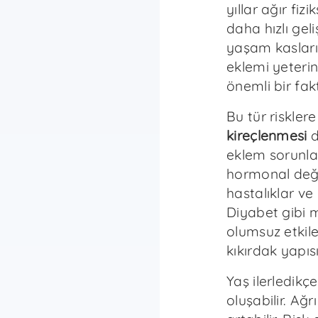
yıllar ağır fiz
daha hızlı gel
yaşam kasları
eklemi yeteri
önemli bir fak
Bu tür riskler
kireçlenmesi
d
eklem sorunlar
hormonal değiş
hastalıklar ve i
Diyabet gibi m
olumsuz etkile
kıkırdak yapısı
Yaş ilerledikçe
oluşabilir. Ağ