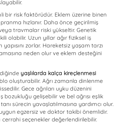
ayabilir.
mli bir risk faktörüdür. Eklem üzerine binen
ıpranma hızlanır. Daha önce geçirilmiş
 veya travmalar riski yükseltir. Genetik
ili olabilir. Uzun yıllar ağır fiziksel iş
yapısını zorlar. Hareketsiz yaşam tarzı
flamasına neden olur ve eklem desteğini
ediğinde
yaşlılarda kalça kireçlenmesi
tablo oluşturabilir. Ağrı zamanla dinlenme
issedilir. Gece ağrıları uyku düzenini
ş bozukluğu gelişebilir ve bel ağrısı eşlik
n tanı sürecin yavaşlatılmasına yardımcı olur.
 uygun egzersiz ve doktor takibi önemlidir.
 cerrahi seçenekler değerlendirilebilir.