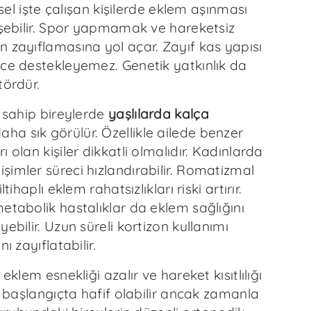
iksel işte çalışan kişilerde eklem aşınması
işebilir. Spor yapmamak ve hareketsiz
n zayıflamasına yol açar. Zayıf kas yapısı
nce destekleyemez. Genetik yatkınlık da
tördür.
e sahip bireylerde
yaşlılarda kalça
aha sık görülür. Özellikle ailede benzer
ı olan kişiler dikkatli olmalıdır. Kadınlarda
imler süreci hızlandırabilir. Romatizmal
ltihaplı eklem rahatsızlıkları riski artırır.
etabolik hastalıklar da eklem sağlığını
yebilir. Uzun süreli kortizon kullanımı
nı zayıflatabilir.
 eklem esnekliği azalır ve hareket kısıtlılığı
rı başlangıçta hafif olabilir ancak zamanla