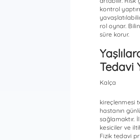
artabilir. Ris
kontrol yaptır
yavaşlatılabil
rol oynar. Bili
süre korur.
Yaşlıla
Tedavi 
Kalça
kireçlenmesi 
hastanın günl
sağlamaktır. İ
kesiciler ve ilt
Fizik tedavi 