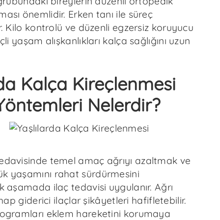
k grubundaki bireylerin düzenli ortopedik
ması önemlidir. Erken tanı ile süreç
ir. Kilo kontrolü ve düzenli egzersiz koruyucu
nçli yaşam alışkanlıkları kalça sağlığını uzun
rda Kalça Kireçlenmesi
Yöntemleri Nelerdir?
tedavisinde temel amaç ağrıyı azaltmak ve
ük yaşamını rahat sürdürmesini
lk aşamada ilaç tedavisi uygulanır. Ağrı
ihap giderici ilaçlar şikâyetleri hafifletebilir.
programları eklem hareketini korumaya