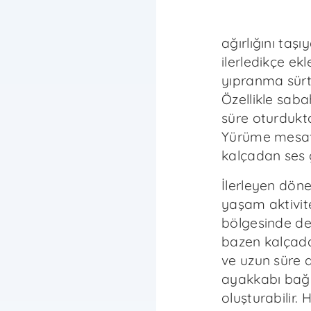
ağırlığını taş
ilerledikçe ek
yıpranma sürtü
Özellikle saba
süre oturdukt
Yürüme mesafes
kalçadan ses g
İlerleyen dö
yaşam aktivitel
bölgesinde deri
bazen kalçada
ve uzun süre 
ayakkabı bağl
oluşturabilir. 