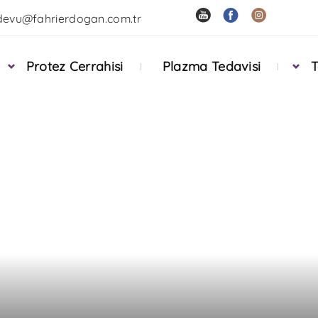
devu@fahrierdogan.com.tr
Protez Cerrahisi
Plazma Tedavisi
T