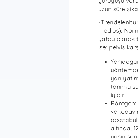
yürüyüşü vardı
uzun süre şika
-Trendelenburg
medius): Nor
yatay olarak t
ise; pelvis kar
Yenidoğan
yöntemde,
yan yatır
tanıma s
iyidir.
Röntgen: 
ve tedavin
(asetabul
altında, 1
yaşın so