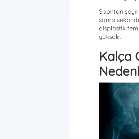
Spontan seyir
sonra sekonde
displastik fem
yükselir.
Kalça Ç
Nedenl