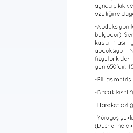
ayrıca çıkık v
özelliğine day
-Abduksiyon kıs
bulgudur). Se
kasların aşırı
abduksiyon: N
fizyolojik de-
ğeri 650’dir. 4
-Pili asimetri
-Bacak kısalığ
-Hareket azlığ
-Yürüyüş şekl
(Duchenne aksa