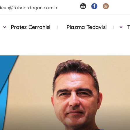
devu@fahrierdogan.com.tr
Protez Cerrahisi
Plazma Tedavisi
T