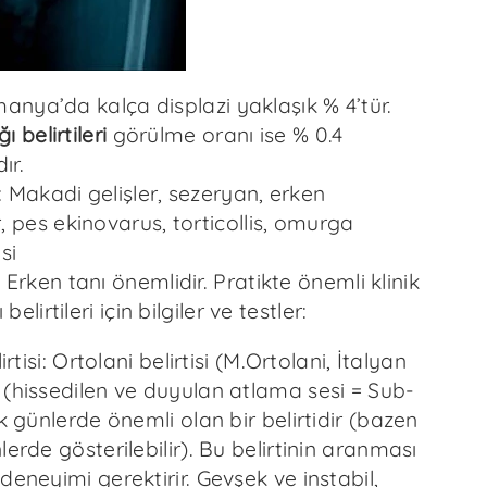
lmanya’da kalça displazi yaklaşık % 4’tür.
ı belirtileri
görülme oranı ise % 0.4
ır.
Makadi gelişler, sezeryan, erken
 pes ekinovarus, torticollis, omurga
si
Erken tanı önemlidir. Pratikte önemli klinik
belirtileri için bilgiler ve testler:
irtisi: Ortolani belirtisi (M.Ortolani, İtalyan
 (hissedilen ve duyulan atlama sesi = Sub-
lk günlerde önemli olan bir belirtidir (bazen
lerde gösterilebilir). Bu belirtinin aranması
deneyimi gerektirir. Gevşek ve instabil,