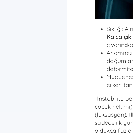
Sıklığı: A
Kalça çıkığ
civarındad
Anamnez: 
doğumlar,
deformite
Muayene: 
erken tanı 
-İnstabilite bel
çocuk hekimi)
(luksasyon). İ
sadece ilk gün
oldukça fazla 