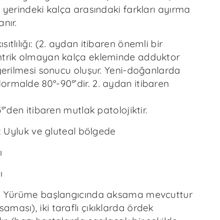
e yerindeki kalça arasındaki farkları ayırma
anır.
ıtlılığı: (2. aydan itibaren önemli bir
ntrik olmayan kalça ekleminde adduktor
 gerilmesi sonucu oluşur. Yeni-doğanlarda
ormalde 80°-90°’dir. 2. aydan itibaren
5°’den itibaren mutlak patolojiktir.
si: Uyluk ve gluteal bölgede
ı
ı
i: Yürüme başlangıcında aksama mevcuttur
ması), iki taraflı çıkıklarda ördek