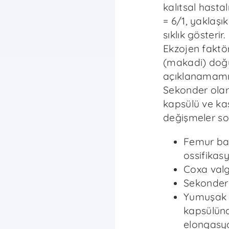
kalıtsal hastal
= 6/1, yaklaşık
sıklık gösterir.
Ekzojen faktör
(makadi) doğu
açıklanamamış
Sekonder olar
kapsülü ve ka
değişmeler son
Femur baş
ossifikas
Coxa val
Sekonder
Yumuşak d
kapsülünd
elongasyo