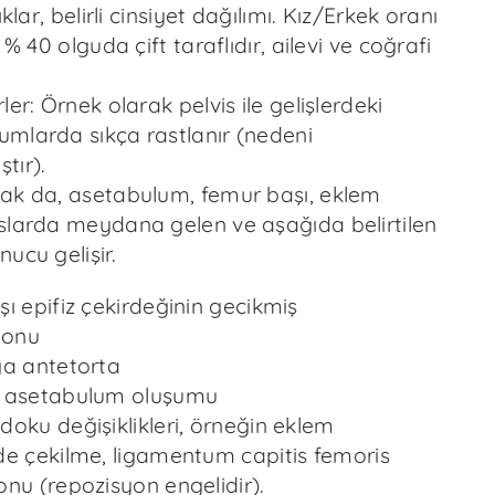
ıklar, belirli cinsiyet dağılımı. Kız/Erkek oranı
 % 40 olguda çift taraflıdır, ailevi ve coğrafi
ler: Örnek olarak pelvis ile gelişlerdeki
mlarda sıkça rastlanır (nedeni
tır).
ak da, asetabulum, femur başı, eklem
slarda meydana gelen ve aşağıda belirtilen
ucu gelişir.
ı epifiz çekirdeğinin gecikmiş
yonu
ga antetorta
 asetabulum oluşumu
oku değişiklikleri, örneğin eklem
e çekilme, ligamentum capitis femoris
nu (repozisyon engelidir).