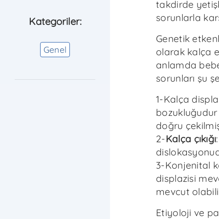
takdirde yeti
sorunlarla karşı
Kategoriler:
Genetik etkenl
Genel
olarak kalça ek
anlamda bebe
sorunları şu şe
1-Kalça displ
bozukluğudur 
doğru çekilmi
2-
Kalça çıkığı
dislokasyonud
3-Konjenital 
displazisi mev
mevcut olabili
Etiyoloji ve p