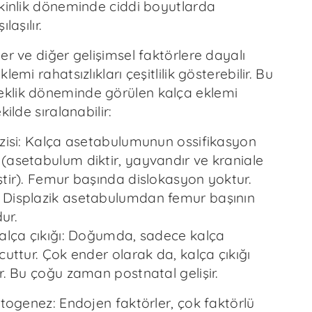
şkinlik döneminde ciddi boyutlarda
laşılır.
er ve diğer gelişimsel faktörlere dayalı
lemi rahatsızlıkları çeşitlilik gösterebilir. Bu
klik döneminde görülen kalça eklemi
kilde sıralanabilir:
azisi: Kalça asetabulumunun ossifikasyon
(asetabulum diktir, yayvandır ve kraniale
ştir). Femur başında dislokasyon yoktur.
: Displazik asetabulumdan femur başının
ur.
kalça çıkığı: Doğumda, sadece kalça
cuttur. Çok ender olarak da, kalça çıkığı
r. Bu çoğu zaman postnatal gelişir.
atogenez: Endojen faktörler, çok faktörlü