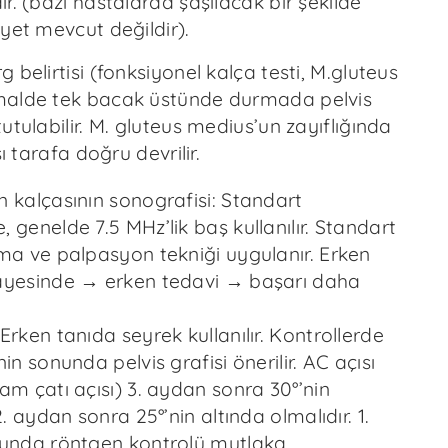
r. (bazı hastalarda şaşılacak bir şekilde
yet mevcut değildir).
 belirtisi (fonksiyonel kalça testi, M.gluteus
malde tek bacak üstünde durmada pelvis
utulabilir. M. gluteus medius’un zayıflığında
şı tarafa doğru devrilir.
 kalçasının sonografisi: Standart
 genelde 7.5 MHz’lik baş kullanılır. Standart
ma ve palpasyon tekniği uygulanır. Erken
ayesinde → erken tedavi → başarı daha
Erken tanıda seyrek kullanılır. Kontrollerde
in sonunda pelvis grafisi önerilir. AC açısı
am çatı açısı) 3. aydan sonra 30°’nin
2. aydan sonra 25°’nin altında olmalıdır. 1.
nunda röntgen kontrolü mutlaka